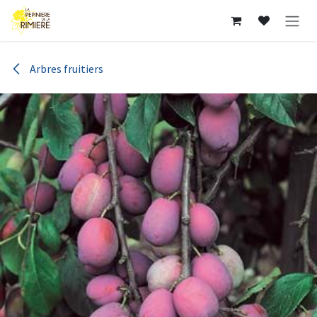
Se rendre au contenu
Arbres fruitiers